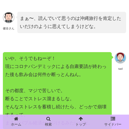
まぁ〜、読んでいて思うのは沖縄旅行を肯定した
いだけのように思えてしまうけどな。
健全さん
いや、そうでもねーぞ！
現にコロナパンデミックによる自粛要請が終わっ
tad
た後も飲み会は何件か断っとんねん。
その都度、マジで苦しいで。
断ることでストレス溜まるしな。
そんなストレスを蓄積し続けたら、どっかで崩壊
するって。
まさにバブル経済がハジけるみたいにな。
ホーム
検索
トップ
サイドバー