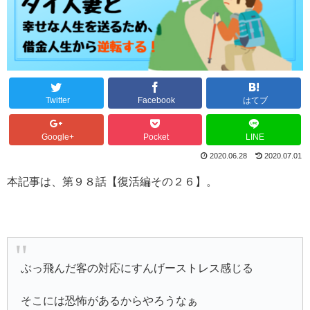
Twitter
Facebook
はてブ
Google+
Pocket
LINE
2020.06.28
2020.07.01
本記事は、第９８話【復活編その２６】。
ぶっ飛んだ客の対応にすんげーストレス感じる
そこには恐怖があるからやろうなぁ