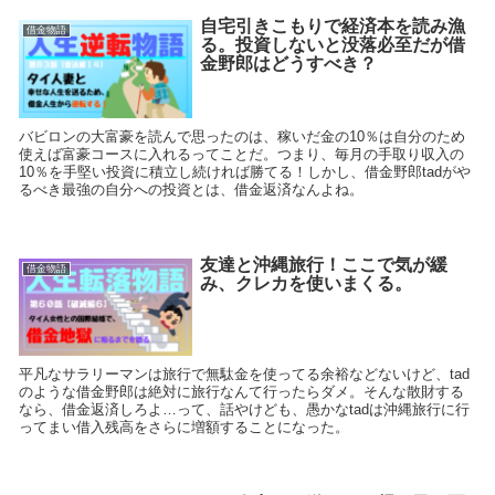
自宅引きこもりで経済本を読み漁
借金物語
る。投資しないと没落必至だが借
金野郎はどうすべき？
バビロンの大富豪を読んで思ったのは、稼いだ金の10％は自分のため
使えば富豪コースに入れるってことだ。つまり、毎月の手取り収入の
10％を手堅い投資に積立し続ければ勝てる！しかし、借金野郎tadがや
るべき最強の自分への投資とは、借金返済なんよね。
友達と沖縄旅行！ここで気が緩
借金物語
み、クレカを使いまくる。
平凡なサラリーマンは旅行で無駄金を使ってる余裕などないけど、tad
のような借金野郎は絶対に旅行なんて行ったらダメ。そんな散財する
なら、借金返済しろよ…って、話やけども、愚かなtadは沖縄旅行に行
ってまい借入残高をさらに増額することになった。