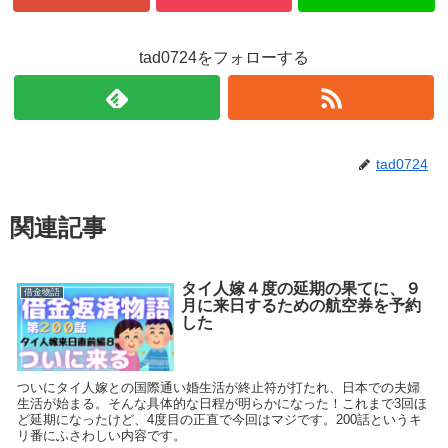
tad0724をフォローする
tad0724
関連記事
タイ人嫁４度の延期の果てに、９
借金物語
月に来日するための航空券を予約
した
ついにタイ人嫁との国際通い婚生活が終止符が打たれ、日本での夫婦
生活が始まる。そんな具体的な日程が明らかになった！これまで3回ほ
ど延期になったけど、4度目の正直で今回はマジです。200話というキ
リ番にふさわしい内容です。