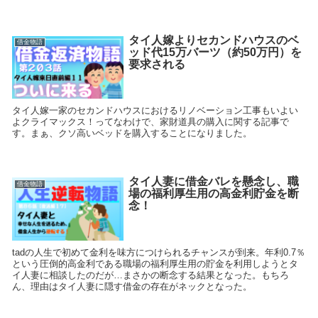
タイ人嫁よりセカンドハウスのベ
借金物語
ッド代15万バーツ（約50万円）を
要求される
タイ人嫁一家のセカンドハウスにおけるリノベーション工事もいよい
よクライマックス！ってなわけで、家財道具の購入に関する記事で
す。まぁ、クソ高いベッドを購入することになりました。
タイ人妻に借金バレを懸念し、職
借金物語
場の福利厚生用の高金利貯金を断
念！
tadの人生で初めて金利を味方につけられるチャンスが到来。年利0.7％
という圧倒的高金利である職場の福利厚生用の貯金を利用しようとタ
イ人妻に相談したのだが…まさかの断念する結果となった。もちろ
ん、理由はタイ人妻に隠す借金の存在がネックとなった。