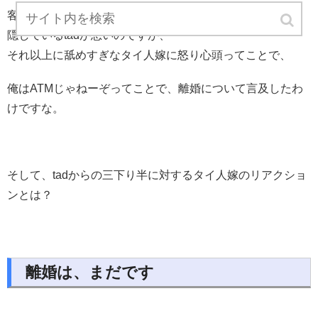
客観的に見れば、そもそもの原因は借金の存在をいまだに
隠しているtadが悪いのですが、
それ以上に舐めすぎなタイ人嫁に怒り心頭ってことで、
俺はATMじゃねーぞってことで、離婚について言及したわ
けですな。
そして、tadからの三下り半に対するタイ人嫁のリアクショ
ンとは？
離婚は、まだです