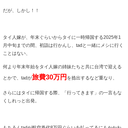
だが、しかし！！
タイ人嫁が、年末ぐらいからタイに一時帰国する2025年1
月中旬までの間、初詣は行かんし、tadと一緒にメシに行く
ことはない、
何より年末年始をタイ人嫁の姉妹たちと共に台湾で迎える
旅費30万円
とかで、tadが
を捻出するなど重なり、
さらにはタイに帰国する際、「行ってきます」の一言もな
くしれっと出発。
もちろんtadが航空券代8万円ぐらいを払ってるにもかかわ