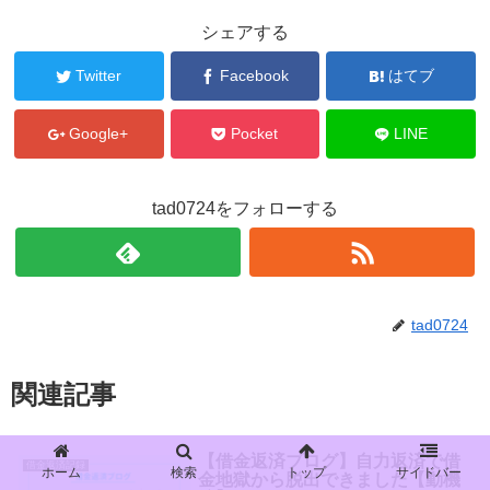
シェアする
Twitter
Facebook
はてブ
Google+
Pocket
LINE
tad0724をフォローする
tad0724
関連記事
【借金返済ブログ】自力返済で借
借金返済記録
ホーム
検索
トップ
サイドバー
金地獄から脱出できました【動機