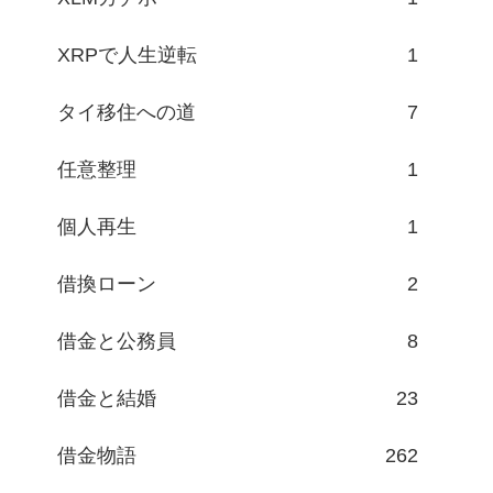
XRPで人生逆転
1
タイ移住への道
7
任意整理
1
個人再生
1
借換ローン
2
借金と公務員
8
借金と結婚
23
借金物語
262