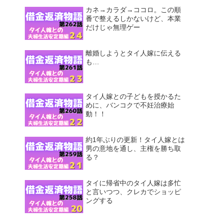
カネ→カラダ→ココロ。この順
番で整えるしかないけど、本業
だけじゃ無理ゲー
離婚しようとタイ人嫁に伝える
も…
タイ人嫁との子どもを授かるた
めに、バンコクで不妊治療始
動！！
約1年ぶりの更新！タイ人嫁とは
男の意地を通し、主権を勝ち取
る？
タイに帰省中のタイ人嫁は多忙
と言いつつ、クレカでショッピ
ングする