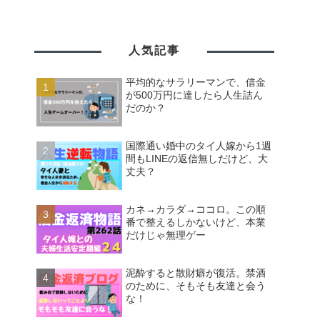
人気記事
平均的なサラリーマンで、借金
が500万円に達したら人生詰ん
だのか？
国際通い婚中のタイ人嫁から1週
間もLINEの返信無しだけど、大
丈夫？
カネ→カラダ→ココロ。この順
番で整えるしかないけど、本業
だけじゃ無理ゲー
泥酔すると散財癖が復活。禁酒
のために、そもそも友達と会う
な！