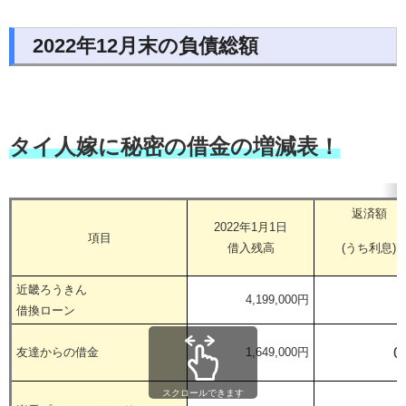
2022年12月末の負債総額
タイ人嫁に秘密の借金の増減表！
返済額
2022年1月1日
項目
借入残高
(うち利息)
近畿ろうきん
4,199,000円
借換ローン
0
友達からの借金
1,649,000円
スクロールできます