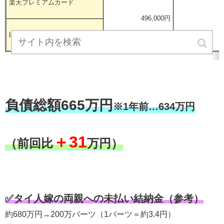
楽天プレミアムカード
496,000円
LINE Pay VISAカード
負債総額665万円
※1年前…634万円
＋31
（前回比
万円）
✅タイ人嫁の両親への未払い結納金（参考）
約680万円→200万バーツ（1バーツ＝約3.4円）