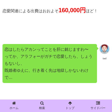
160,000円
恋愛関連による出費はおおよそ
ほど！
恋はしたらアカンってことを肝に銘じますわ〜
ってか、アラフォーがガチで恋愛したら、しょう
tad
もないし、
既婚者ゆえに、行き着く先は地獄しかないわけ
で…
ホーム
検索
トップ
サイドバー