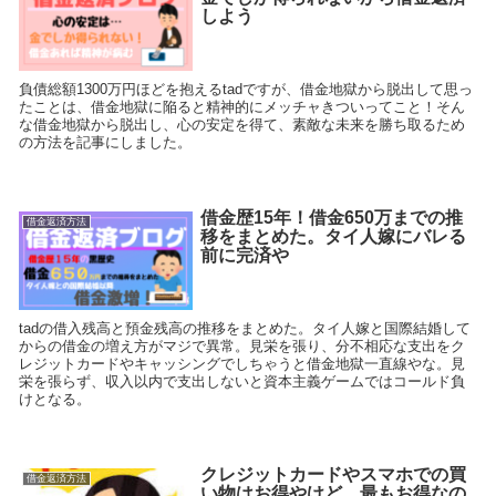
しよう
負債総額1300万円ほどを抱えるtadですが、借金地獄から脱出して思っ
たことは、借金地獄に陥ると精神的にメッチャきついってこと！そん
な借金地獄から脱出し、心の安定を得て、素敵な未来を勝ち取るため
の方法を記事にしました。
借金歴15年！借金650万までの推
借金返済方法
移をまとめた。タイ人嫁にバレる
前に完済や
tadの借入残高と預金残高の推移をまとめた。タイ人嫁と国際結婚して
からの借金の増え方がマジで異常。見栄を張り、分不相応な支出をク
レジットカードやキャッシングでしちゃうと借金地獄一直線やな。見
栄を張らず、収入以内で支出しないと資本主義ゲームではコールド負
けとなる。
クレジットカードやスマホでの買
借金返済方法
い物はお得やけど、最もお得なの