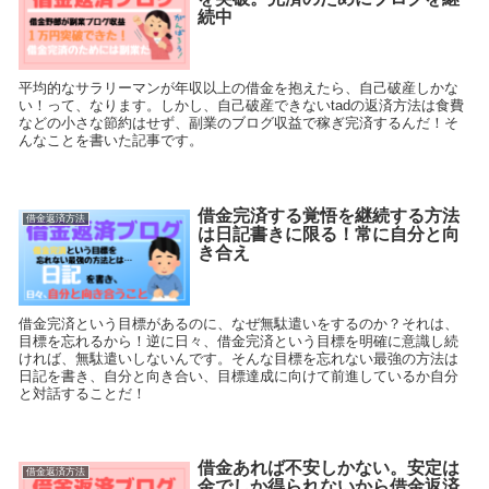
続中
平均的なサラリーマンが年収以上の借金を抱えたら、自己破産しかな
い！って、なります。しかし、自己破産できないtadの返済方法は食費
などの小さな節約はせず、副業のブログ収益で稼ぎ完済するんだ！そ
んなことを書いた記事です。
借金完済する覚悟を継続する方法
借金返済方法
は日記書きに限る！常に自分と向
き合え
借金完済という目標があるのに、なぜ無駄遣いをするのか？それは、
目標を忘れるから！逆に日々、借金完済という目標を明確に意識し続
ければ、無駄遣いしないんです。そんな目標を忘れない最強の方法は
日記を書き、自分と向き合い、目標達成に向けて前進しているか自分
と対話することだ！
借金あれば不安しかない。安定は
借金返済方法
金でしか得られないから借金返済