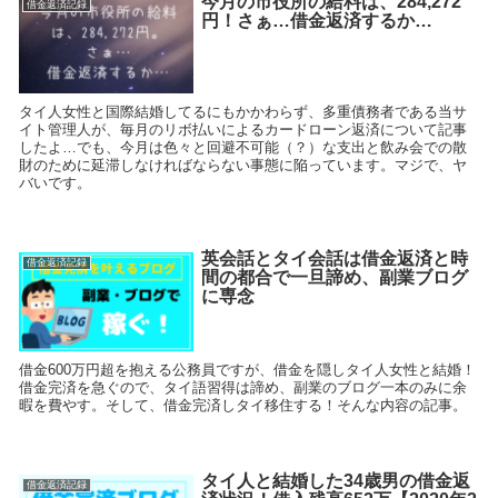
今月の市役所の給料は、284,272
借金返済記録
円！さぁ…借金返済するか…
タイ人女性と国際結婚してるにもかかわらず、多重債務者である当サ
イト管理人が、毎月のリボ払いによるカードローン返済について記事
したよ…でも、今月は色々と回避不可能（？）な支出と飲み会での散
財のために延滞しなければならない事態に陥っています。マジで、ヤ
バいです。
英会話とタイ会話は借金返済と時
借金返済記録
間の都合で一旦諦め、副業ブログ
に専念
借金600万円超を抱える公務員ですが、借金を隠しタイ人女性と結婚！
借金完済を急ぐので、タイ語習得は諦め、副業のブログ一本のみに余
暇を費やす。そして、借金完済しタイ移住する！そんな内容の記事。
タイ人と結婚した34歳男の借金返
借金返済記録