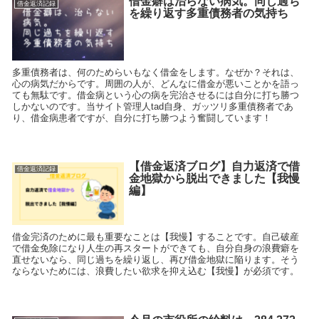
借金癖は治らない病気。同じ過ち
借金返済記録
を繰り返す多重債務者の気持ち
多重債務者は、何のためらいもなく借金をします。なぜか？それは、
心の病気だからです。周囲の人が、どんなに借金が悪いことかを語っ
ても無駄です。借金病という心の病を完治させるには自分に打ち勝つ
しかないのです。当サイト管理人tad自身、ガッツリ多重債務者であ
り、借金病患者ですが、自分に打ち勝つよう奮闘しています！
【借金返済ブログ】自力返済で借
借金返済記録
金地獄から脱出できました【我慢
編】
借金完済のために最も重要なことは【我慢】することです。自己破産
で借金免除になり人生の再スタートができても、自分自身の浪費癖を
直せないなら、同じ過ちを繰り返し、再び借金地獄に陥ります。そう
ならないためには、浪費したい欲求を抑え込む【我慢】が必須です。