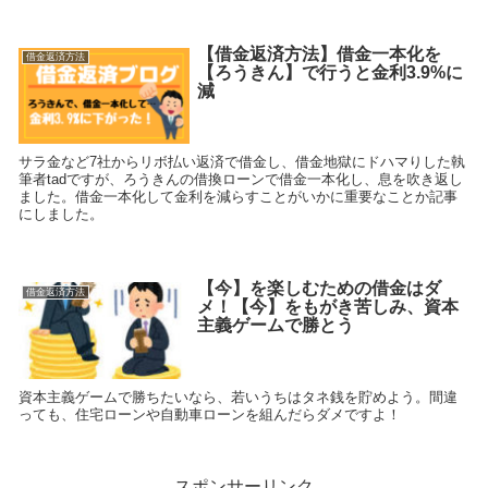
【借金返済方法】借金一本化を
借金返済方法
【ろうきん】で行うと金利3.9%に
減
サラ金など7社からリボ払い返済で借金し、借金地獄にドハマりした執
筆者tadですが、ろうきんの借換ローンで借金一本化し、息を吹き返し
ました。借金一本化して金利を減らすことがいかに重要なことか記事
にしました。
【今】を楽しむための借金はダ
借金返済方法
メ！【今】をもがき苦しみ、資本
主義ゲームで勝とう
資本主義ゲームで勝ちたいなら、若いうちはタネ銭を貯めよう。間違
っても、住宅ローンや自動車ローンを組んだらダメですよ！
スポンサーリンク