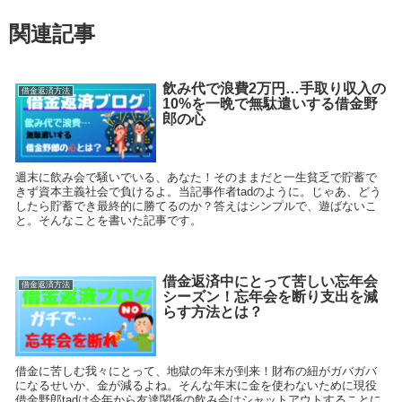
関連記事
飲み代で浪費2万円…手取り収入の
借金返済方法
10%を一晩で無駄遣いする借金野
郎の心
週末に飲み会で騒いでいる、あなた！そのままだと一生貧乏で貯蓄で
きず資本主義社会で負けるよ。当記事作者tadのように。じゃあ、どう
したら貯蓄でき最終的に勝てるのか？答えはシンプルで、遊ばないこ
と。そんなことを書いた記事です。
借金返済中にとって苦しい忘年会
借金返済方法
シーズン！忘年会を断り支出を減
らす方法とは？
借金に苦しむ我々にとって、地獄の年末が到来！財布の紐がガバガバ
になるせいか、金が減るよね。そんな年末に金を使わないために現役
借金野郎tadは今年から友達関係の飲み会はシャットアウトすることに