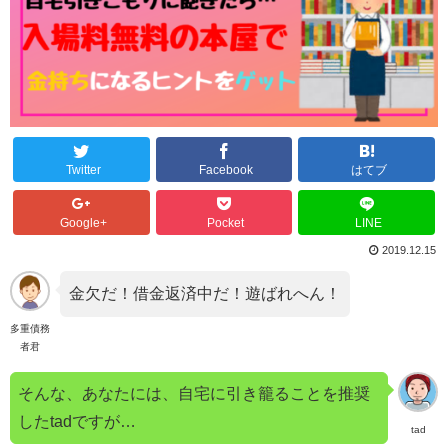
Twitter
Facebook
はてブ
Google+
Pocket
LINE
2019.12.15
金欠だ！借金返済中だ！遊ばれへん！
多重債務
者君
そんな、あなたには、自宅に引き籠ることを推奨
したtadですが…
tad