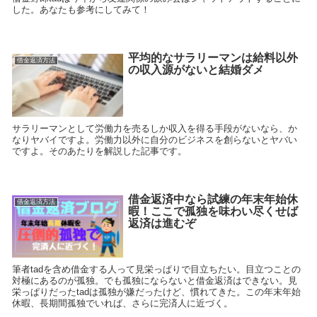
した。あなたも参考にしてみて！
平均的なサラリーマンは給料以外
借金返済方法
の収入源がないと結婚ダメ
サラリーマンとして労働力を売るしか収入を得る手段がないなら、か
なりヤバイですよ。労働力以外に自分のビジネスを創らないとヤバい
ですよ。そのあたりを解説した記事です。
借金返済中なら試練の年末年始休
借金返済方法
暇！ここで孤独を味わい尽くせば
返済は進むぞ
筆者tadを含め借金する人って見栄っぱりで目立ちたい。目立つことの
対極にあるのが孤独。でも孤独にならないと借金返済はできない。見
栄っぱりだったtadは孤独が嫌だったけど、慣れてきた。この年末年始
休暇、長期間孤独でいれば、さらに完済人に近づく。