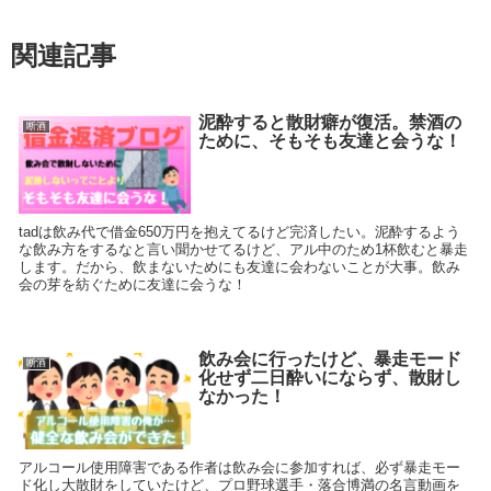
関連記事
泥酔すると散財癖が復活。禁酒の
断酒
ために、そもそも友達と会うな！
tadは飲み代で借金650万円を抱えてるけど完済したい。泥酔するよう
な飲み方をするなと言い聞かせてるけど、アル中のため1杯飲むと暴走
します。だから、飲まないためにも友達に会わないことが大事。飲み
会の芽を紡ぐために友達に会うな！
飲み会に行ったけど、暴走モード
断酒
化せず二日酔いにならず、散財し
なかった！
アルコール使用障害である作者は飲み会に参加すれば、必ず暴走モー
ド化し大散財をしていたけど、プロ野球選手・落合博満の名言動画を