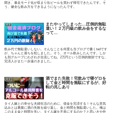
聞き、暴走モード化が収まり缶ビールを買わず帰宅できたんです。そ
う、健全な飲み方をできるようになったんです。
またやってしまった…圧倒的無駄
断酒
遣い！２万円級の飲み会をするな
って…
飲み代で無駄遣いしない。そんなことを何度も当ブログで書くtadです
が、ちゃんと過ちを犯しました。そう、オール飲みしたんです。しか
も別グループにわざわざ合流してね。2万円という圧倒的散財ですな。
完済人がまた一歩遠のきました。
酒でまた失敗！宅飲みで寝ゲロを
断酒
して金と時間を無駄にするが、好
転の兆しあり
タイ人嫁との幸せな夫婦生活のために、借金を完済する！そんな意気
込みとは裏腹に酒の失敗を繰り返し、金と時間を無駄遣いした。俺は
このまま金と時間を失い、タイ人嫁を不幸にするのか？と思いきや外