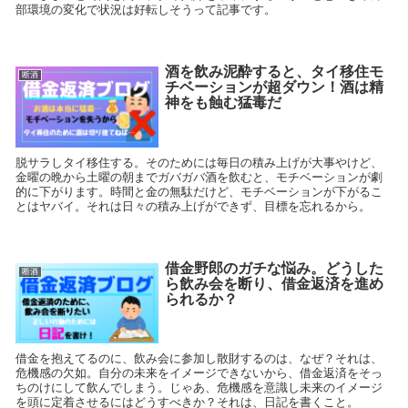
部環境の変化で状況は好転しそうって記事です。
酒を飲み泥酔すると、タイ移住モ
断酒
チベーションが超ダウン！酒は精
神をも蝕む猛毒だ
脱サラしタイ移住する。そのためには毎日の積み上げが大事やけど、
金曜の晩から土曜の朝までガバガバ酒を飲むと、モチベーションが劇
的に下がります。時間と金の無駄だけど、モチベーションが下がるこ
とはヤバイ。それは日々の積み上げができず、目標を忘れるから。
借金野郎のガチな悩み。どうした
断酒
ら飲み会を断り、借金返済を進め
られるか？
借金を抱えてるのに、飲み会に参加し散財するのは、なぜ？それは、
危機感の欠如。自分の未来をイメージできないから、借金返済をそっ
ちのけにして飲んでしまう。じゃあ、危機感を意識し未来のイメージ
を頭に定着させるにはどうすべきか？それは、日記を書くこと。