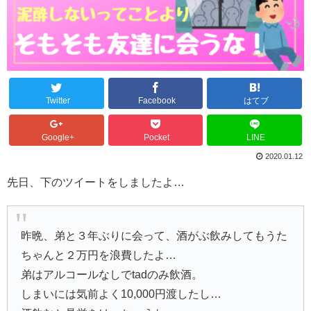
Twitter
Facebook
はてブ
Google+
Pocket
LINE
2020.01.12
先日、下のツイートをしましたよ…
昨晩、弟と３年ぶりに会って、酒がぶ飲みしてもうた
ちゃんと２万円を浪費したよ…
弟はアルコールなしでtadのみ飲酒。
しまいには気前よく10,000円渡したし…