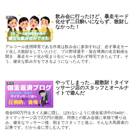
飲み会に行ったけど、暴走モード
断酒
化せず二日酔いにならず、散財し
なかった！
アルコール使用障害である作者は飲み会に参加すれば、必ず暴走モー
ド化し大散財をしていたけど、プロ野球選手・落合博満の名言動画を
聞き、暴走モード化が収まり缶ビールを買わず帰宅できたんです。そ
う、健全な飲み方をできるようになったんです。
やってしまった…超散財！タイマ
断酒
ッサージ店のスタッフとオールナ
イトで遊んだ
借金650万円をタイ人嫁に隠し、ばれないように借金返済中のtadが…
タイマッサージ店で2万円の散財。同僚との飲み会後に単独で乗り込
み、健全なマッサージ後、朝までスタッフと遊ぶ。そんな大馬鹿者の
記事です。だから金に苦しむんです。