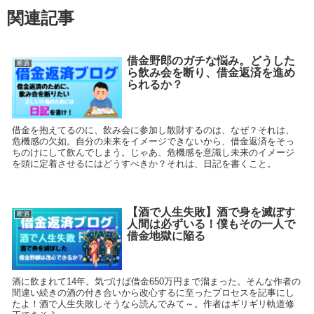
関連記事
借金野郎のガチな悩み。どうした
断酒
ら飲み会を断り、借金返済を進め
られるか？
借金を抱えてるのに、飲み会に参加し散財するのは、なぜ？それは、
危機感の欠如。自分の未来をイメージできないから、借金返済をそっ
ちのけにして飲んでしまう。じゃあ、危機感を意識し未来のイメージ
を頭に定着させるにはどうすべきか？それは、日記を書くこと。
【酒で人生失敗】酒で身を滅ぼす
断酒
人間は必ずいる！僕もその一人で
借金地獄に陥る
酒に飲まれて14年。気づけば借金650万円まで溜まった。そんな作者の
間違い続きの酒の付き合いから改心するに至ったプロセスを記事にし
たよ！酒で人生失敗しそうなら読んでみて～。作者はギリギリ軌道修