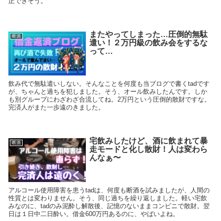
正できそう。
またやってしまった…圧倒的無駄
断酒
遣い！２万円級の飲み会をするな
って…
飲み代で無駄遣いしない。そんなことを何度も当ブログで書くtadです
が、ちゃんと過ちを犯しました。そう、オール飲みしたんです。しか
も別グループにわざわざ合流してね。2万円という圧倒的散財ですな。
完済人がまた一歩遠のきました。
宅飲みしたけど、酒に飲まれて暴
断酒
走モードと化し散財！人は変わら
んなぁ〜
アルコール使用障害を患うtadは、何度も断酒を試みましたが、人間の
性質とは変わりません。そう、同じ過ちを繰り返しました。軽い宅飲
みなのに、tadのみ泥酔し解散後、記憶のないままコンビニで散財。翌
日は１日中二日酔い。借金600万円あるのに、やばいよね。