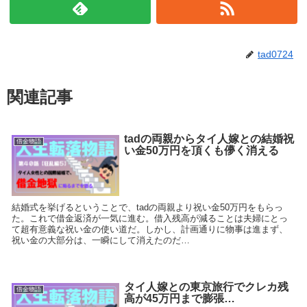
tad0724
関連記事
tadの両親からタイ人嫁との結婚祝
借金物語
い金50万円を頂くも儚く消える
結婚式を挙げるということで、tadの両親より祝い金50万円をもらっ
た。これで借金返済が一気に進む。借入残高が減ることは夫婦にとっ
て超有意義な祝い金の使い道だ。しかし、計画通りに物事は進まず、
祝い金の大部分は、一瞬にして消えたのだ…
タイ人嫁との東京旅行でクレカ残
借金物語
高が45万円まで膨張…