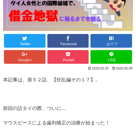
Twitter
Facebook
はてブ
Google+
Pocket
LINE
2020.03.29
2020.05.08
本記事は、第５２話、【狂乱編その１７】。
前回の訪タイの際、ついに…
マウスピースによる歯列矯正の治療が始まった！