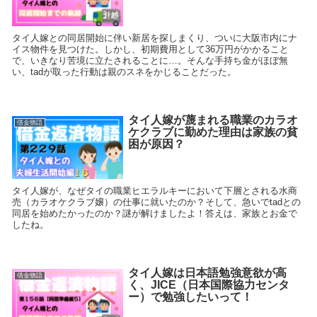
タイ人嫁との同居開始に伴い新居を探しまくり、ついに大阪市内にナ
イス物件を見つけた。しかし、初期費用として36万円がかかること
で、いきなり苦境に立たされることに…。そんな手持ち金がほぼ無
い、tadが取った行動は親のスネをかじることだった。
タイ人嫁が蔑まれる職業のカラオ
借金物語
ケクラブに勤めた理由は家族の貧
困が原因？
タイ人嫁が、なぜタイの職業ヒエラルキーにおいて下層とされる水商
売（カラオケクラブ嬢）の仕事に就いたのか？そして、急いでtadとの
同居を始めたかったのか？謎が解けましたよ！答えは、家族とお金で
したね。
タイ人嫁は日本語勉強意欲が高
借金物語
く、JICE（日本国際協力センタ
ー）で勉強したいって！