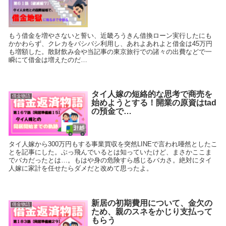
もう借金を増やさないと誓い、近畿ろうきん借換ローン実行したにも
かかわらず、クレカをバシバシ利用し、あれよあれよと借金は45万円
も増額した。散財飲み会や当記事の東京旅行での諸々の出費などで一
瞬にて借金は増えたのだ…
タイ人嫁の短絡的な思考で商売を
借金物語
始めようとする！開業の原資はtad
の預金で…
タイ人嫁から300万円もする事業買収を突然LINEで言われ唖然としたこ
とを記事にした。ぶっ飛んでいるとは知っていたけど、まさかここま
でバカだったとは…。もはや身の危険すら感じるバカさ。絶対にタイ
人嫁に家計を任せたらダメだと改めて思ったよ。
新居の初期費用について、金欠の
借金物語
ため、親のスネをかじり支払って
もらう