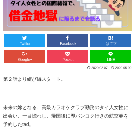
Twitter
Facebook
はてブ
Google+
Pocket
LINE
2020.02.07
2020.05.09
第２話より綻び編スタート。
未来の嫁となる、高級カラオケクラブ勤務のタイ人女性に
出会い、一目惚れし、帰国後に即バンコク行きの航空券を
予約したtad。