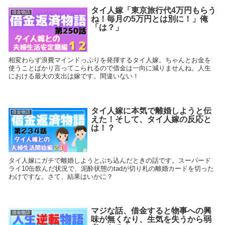
タイ人嫁「東京旅行代4万円もらう
借金物語
ね！毎月の5万円とは別に！」俺
「は？」
相変わらず浪費マインドっぷりを発揮するタイ人嫁。ちゃんとお金を
使うことばかり言ってこられるので借金は一向に減りませんね。人生
における最大の支出は嫁です。間違いない！
タイ人嫁に本気で離婚しようと伝
借金物語
えた！そして、タイ人嫁の反応と
は！？
タイ人嫁にガチで離婚しようとぶち込んだときの話です。スーパード
ライ10缶飲んだ状況で、泥酔状態のtadが切り札の離婚カードを切った
わけですな。さて、結果はいかに？
マジな話、借金すると物事への興
借金物語
味が無くなり、生気を失うから弱