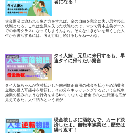
者になる！
借金返済に追われる生き方をすれば、金の自由を完全に失い思考停止
状態となる。これは生気を失った状態なので、マジで資本主義ゲーム
での弱者クラスになってしまうんよね。そんな生きがいを無くした人
生から復活するには、考え行動し続けるしかねーわな。
タイ人嫁、元旦に来日するも、早
借金物語
速タイに帰りたい発言…
タイ人嫁ちゃんが立替払いした歯列矯正費用の残金を払うため消費者
金融の借入可能枠を増額し、その分をキャッシングするという自転車
操業の極みのような行為をするtad。いよいよ借金での人生転落も底が
見えてきた。人生詰みという底が…
現金欲しさに酒飲んで、カード決
借金物語
済したよ。自転車操業だ…歴史は
繰り返す！