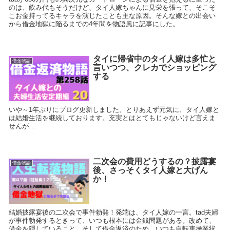
のは、飲み代もそうだけど、タイ人嫁ちゃんに見栄を張って、そこそ
こお金持ってるキャラを演じたことも主な原因。そんな嫁との出会い
から借金地獄に陥るまでの4年間を物語風に記事にした。
タイに帰省中のタイ人嫁は多忙と
借金物語
言いつつ、クレカでショッピング
する
いや～1年ぶりにブログ更新しました。とりあえず元気に、タイ人嫁と
は結婚生活を継続しております。充実とはとてもじゃないけど言えま
せんが…
二次会の費用どうするの？披露宴
借金物語
後、さっそくタイ人嫁と大げん
か！
結婚披露宴後の二次会で事件勃発！発端は、タイ人嫁の一言。tad夫婦
が事件勃発するときって、いつも根本には金銭問題がある。改めて、
借金を隠していること、そして借金返済のため、いつも自転車操業状