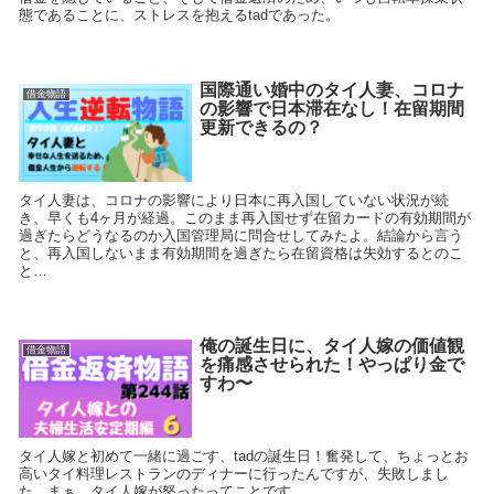
態であることに、ストレスを抱えるtadであった。
国際通い婚中のタイ人妻、コロナ
借金物語
の影響で日本滞在なし！在留期間
更新できるの？
タイ人妻は、コロナの影響により日本に再入国していない状況が続
き、早くも4ヶ月が経過。このまま再入国せず在留カードの有効期間が
過ぎたらどうなるのか入国管理局に問合せしてみたよ。結論から言う
と、再入国しないまま有効期間を過ぎたら在留資格は失効するとのこ
と…
俺の誕生日に、タイ人嫁の価値観
借金物語
を痛感させられた！やっぱり金で
すわ〜
タイ人嫁と初めて一緒に過ごす、tadの誕生日！奮発して、ちょっとお
高いタイ料理レストランのディナーに行ったんですが、失敗しまし
た…まぁ、タイ人嫁が怒ったってことです。