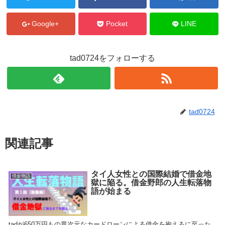
Google+
Pocket
LINE
tad0724をフォローする
tad0724
関連記事
タイ人女性との国際結婚で借金地
借金物語
獄に陥る。借金野郎の人生転落物
語が始まる
tadが650万円もの異次元なカードローンによる借金を抱えるに至った