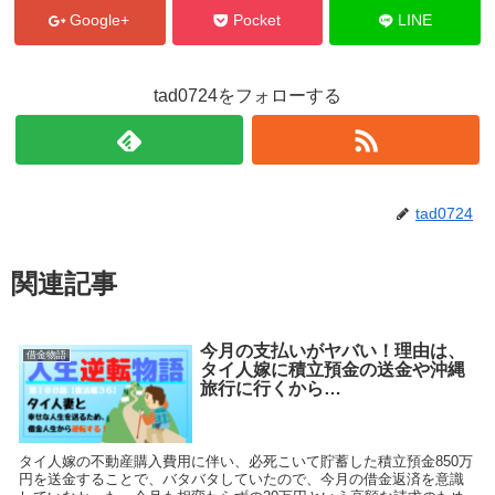
Google+
Pocket
LINE
tad0724をフォローする
tad0724
関連記事
今月の支払いがヤバい！理由は、
借金物語
タイ人嫁に積立預金の送金や沖縄
旅行に行くから…
タイ人嫁の不動産購入費用に伴い、必死こいて貯蓄した積立預金850万
円を送金することで、バタバタしていたので、今月の借金返済を意識