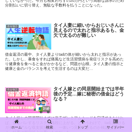
していなかった。今月も相変わらずの20万円という高額な請求のため
分割払いに切り替え、無駄な手数料を払うことになった。
タイ人妻に細いからおじいさんに
借金物語
見えるので太れと指示あるも、金
欠で太るのが難しい
借金返済の最中、タイ人妻よりtadの体が細いから太れと指示があっ
た。しかし、暴食をすれば痛風など生活習慣病を発症リスクを高めた
り健康食を食べると金がかかるなど、問題が山積。タイ人妻の指示と
健康と金のバランスを考えて生活するのは大変だ…
タイ人嫁との同居開始までは半年
借金物語
後の予定…嫁に秘密の借金はどう
なる？
タイ人嫁との同居開始までに楽天プレミアムカードを完済できなけれ
ば、借金バレするリスクが格段に上がる。というわけで、tadにおける
ホーム
検索
トップ
サイドバー
ガチでリアルな収支状況から、一体いつ完済できるのか検証してみた