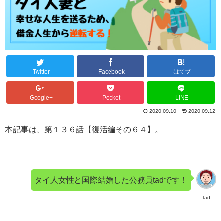
Twitter
Facebook
はてブ
Google+
Pocket
LINE
2020.09.10
2020.09.12
本記事は、第１３６話【復活編その６４】。
タイ人女性と国際結婚した公務員tadです！
tad