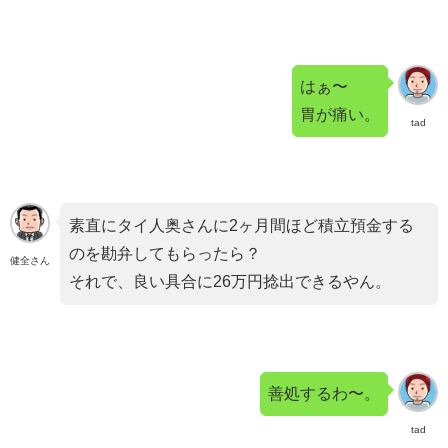
はぁ〜
胃が痛い。
tad
素直にタイ人奥さんに2ヶ月間ほど積立預金する
のを勘弁してもらったら？
健全さん
それで、良い具合に26万円捻出できるやん。
善処するわ〜。
tad