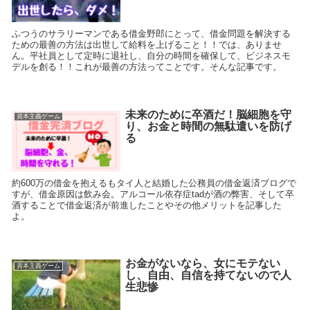
ふつうのサラリーマンである借金野郎にとって、借金問題を解決する
ための最善の方法は出世して給料を上げること！！では、ありませ
ん。平社員として定時に退社し、自分の時間を確保して、ビジネスモ
デルを創る！！これが最善の方法ってことです。そんな記事です。
未来のために卒酒だ！脳細胞を守
資本主義ゲーム
り、お金と時間の無駄遣いを防げ
る
約600万の借金を抱えるもタイ人と結婚した公務員の借金返済ブログで
すが、借金原因は飲み会。アルコール依存症tadが酒の弊害、そして卒
酒することで借金返済が前進したことやその他メリットを記事した
よ。
お金がないなら、女にモテない
資本主義ゲーム
し、自由、自信を持てないので人
生悲惨