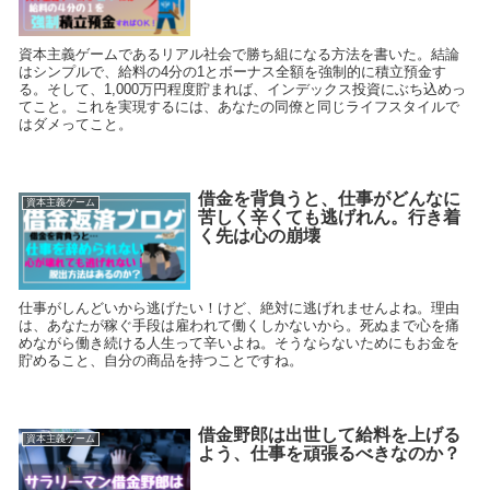
資本主義ゲームであるリアル社会で勝ち組になる方法を書いた。結論
はシンプルで、給料の4分の1とボーナス全額を強制的に積立預金す
る。そして、1,000万円程度貯まれば、インデックス投資にぶち込めっ
てこと。これを実現するには、あなたの同僚と同じライフスタイルで
はダメってこと。
借金を背負うと、仕事がどんなに
資本主義ゲーム
苦しく辛くても逃げれん。行き着
く先は心の崩壊
仕事がしんどいから逃げたい！けど、絶対に逃げれませんよね。理由
は、あなたが稼ぐ手段は雇われて働くしかないから。死ぬまで心を痛
めながら働き続ける人生って辛いよね。そうならないためにもお金を
貯めること、自分の商品を持つことですね。
借金野郎は出世して給料を上げる
資本主義ゲーム
よう、仕事を頑張るべきなのか？