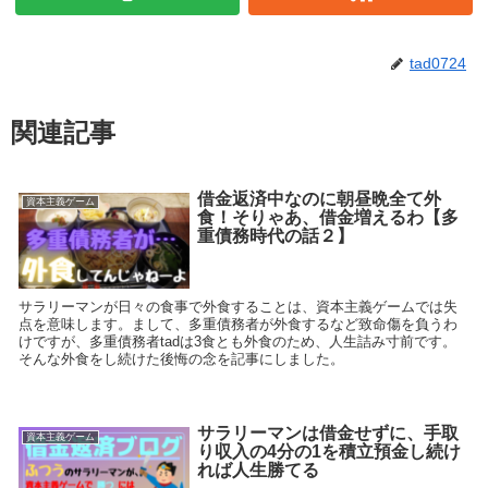
tad0724
関連記事
借金返済中なのに朝昼晩全て外
資本主義ゲーム
食！そりゃあ、借金増えるわ【多
重債務時代の話２】
サラリーマンが日々の食事で外食することは、資本主義ゲームでは失
点を意味します。まして、多重債務者が外食するなど致命傷を負うわ
けですが、多重債務者tadは3食とも外食のため、人生詰み寸前です。
そんな外食をし続けた後悔の念を記事にしました。
サラリーマンは借金せずに、手取
資本主義ゲーム
り収入の4分の1を積立預金し続け
れば人生勝てる