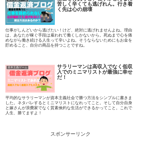
苦しく辛くても逃げれん。行き着
く先は心の崩壊
仕事がしんどいから逃げたい！けど、絶対に逃げれませんよね。理由
は、あなたが稼ぐ手段は雇われて働くしかないから。死ぬまで心を痛
めながら働き続ける人生って辛いよね。そうならないためにもお金を
貯めること、自分の商品を持つことですね。
サラリーマンは高収入でなく低収
資本主義ゲーム
入でのミニマリストが最強に幸せ
だ！
平均的なサラリーマンが資本主義社会で勝つ方法をシンプルに書きま
した。ネタバレするとミニマリストになれってこと。そして自分自身
と嫁さんが浪費家でなく質素倹約な生活ができるかってこと。これで
人生、勝てますよ！
スポンサーリンク