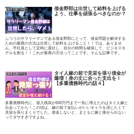
借金野郎は出世して給料を上げる
資本主義ゲーム
よう、仕事を頑張るべきなのか？
ふつうのサラリーマンである借金野郎にとって、借金問題を解決する
ための最善の方法は出世して給料を上げること！！では、ありませ
ん。平社員として定時に退社し、自分の時間を確保して、ビジネスモ
デルを創る！！これが最善の方法ってことです。そんな記事です。
タイ人嫁の前で見栄を張り借金が
資本主義ゲーム
爆増！身の丈に合った支出を！
【多重債務時代の話４】
多重債務時代に、借入残高が600万円まで一気に増えたのはタイ人嫁と
出会ってから！この頃は、嫁の前で金払いがいいキャラを演じたくて
見栄を張りまくりでした。借金しないと、まともに嫁と接せられない
ってダサすぎですよね。