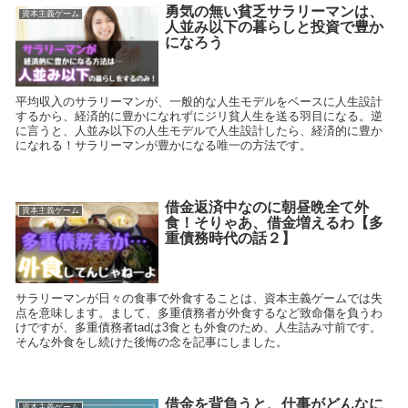
勇気の無い貧乏サラリーマンは、
資本主義ゲーム
人並み以下の暮らしと投資で豊か
になろう
平均収入のサラリーマンが、一般的な人生モデルをベースに人生設計
するから、経済的に豊かになれずにジリ貧人生を送る羽目になる。逆
に言うと、人並み以下の人生モデルで人生設計したら、経済的に豊か
になれる！サラリーマンが豊かになる唯一の方法です。
借金返済中なのに朝昼晩全て外
資本主義ゲーム
食！そりゃあ、借金増えるわ【多
重債務時代の話２】
サラリーマンが日々の食事で外食することは、資本主義ゲームでは失
点を意味します。まして、多重債務者が外食するなど致命傷を負うわ
けですが、多重債務者tadは3食とも外食のため、人生詰み寸前です。
そんな外食をし続けた後悔の念を記事にしました。
借金を背負うと、仕事がどんなに
資本主義ゲーム