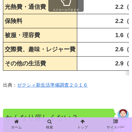
光熱費・通信費
2.2（
スクロールできます
保険料
2.2（
被服・理容費
1.6（
交際費、趣味・レジャー費
2.6（
その他の生活費
2.9（
出典：
ゼクシィ新生活準備調査２０１６
かんなり厳しくない？
tad
ホーム
検索
トップ
サイドバー