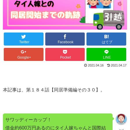
Twitter
Facebook
はてブ
Google+
Pocket
LINE
2021.04.16
2021.04.17
本記事は、第１８４話【同居準備編その３０】。
サワッディーカップ！
借金約600万円あるのにタイ人嫁ちゃんと国際結