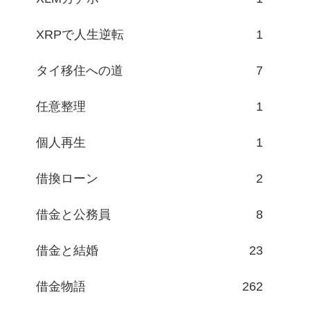
XRPで人生逆転
1
タイ移住への道
7
任意整理
1
個人再生
1
借換ローン
2
借金と公務員
8
借金と結婚
23
借金物語
262