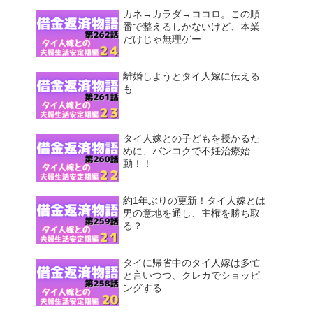
カネ→カラダ→ココロ。この順
番で整えるしかないけど、本業
だけじゃ無理ゲー
離婚しようとタイ人嫁に伝える
も…
タイ人嫁との子どもを授かるた
めに、バンコクで不妊治療始
動！！
約1年ぶりの更新！タイ人嫁とは
男の意地を通し、主権を勝ち取
る？
タイに帰省中のタイ人嫁は多忙
と言いつつ、クレカでショッピ
ングする