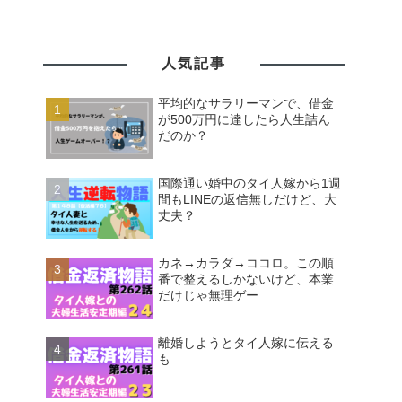
人気記事
平均的なサラリーマンで、借金
が500万円に達したら人生詰ん
だのか？
国際通い婚中のタイ人嫁から1週
間もLINEの返信無しだけど、大
丈夫？
カネ→カラダ→ココロ。この順
番で整えるしかないけど、本業
だけじゃ無理ゲー
離婚しようとタイ人嫁に伝える
も…