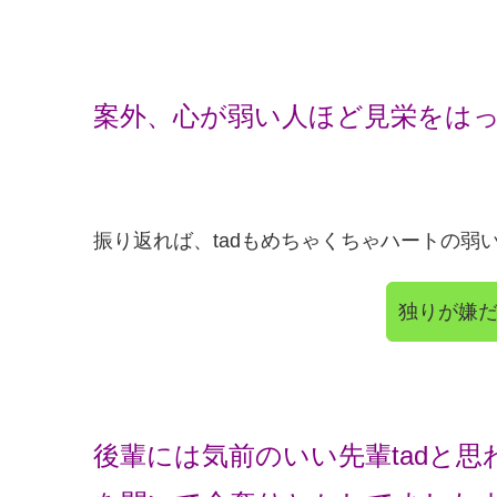
案外、心が弱い人ほど見栄をは
振り返れば、tadもめちゃくちゃハートの弱
独りが嫌
後輩には気前のいい先輩tadと