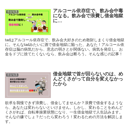
アルコール依存症で、飲み会中毒
借金知識
になる。飲み会で浪費し借金地獄
に…
tadはアルコール依存症で、飲み会大好きのため散財しまくり借金地獄
に。そんなtadみたいに酒で借金地獄に陥った、あなた！アルコール依
存症は脳の病気だから、意志の弱さとか関係ない。病気を発症し、お
金をドブに捨てたくないなら、飲み会は断ろう。そんな感じの記事！
借金地獄で首が回らないのは、め
借金知識
んどくさがって自分を変えなかっ
たから
欲求を我慢できず浪費し、借金してませんか？浪費で借金するような
ら、あなたは変わらないといけません。しかし、変わることをめんど
くさがれば、自転車操業状態になり、一生借金地獄で人生詰みます。
そんなの嫌でしょ？だったら変わろう！変わるための方法を解説しま
す。