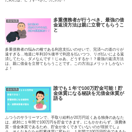
多重債務者が行うべき、最強の借
借金知識
金返済方法は親に立替てもらうこ
と
多重債務者の悩みの種である利息支払いのせいで、完済への道のりが
遠すぎる…地道に年利10％後半で利息を払いつつ、リボ払いによる返
済してたら、ダメなんです！じゅあ、どうするか！？最強の返済方法
は、親に借金を立替てもらうことです。この方法はメリットしかない
よ！
誰でも１年で100万貯金可能！貯
借金知識
金体質になる秘訣を元借金体質が
語る
ふつうのサラリーマンで、手取り給料が20万円近くある独身のあなた
は、絶対に１年間で100万円を貯金できます。にもかかわらず、浪費体
質・借金体質であるため、貯金が全くできていないのが現状でしょ
う。そんなあなたが貯蓄体質に変わり、１年間で100万円貯金できるた