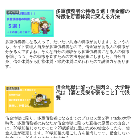
多重債務者の特徴５選！借金癖の
借金知識
特徴を貯蓄体質に変える方法
多重債務者になる人って、だいたい共通の特徴があります。というの
も、サイト管理人自身が多重債務者なので、借金癖がある人の特徴が
分かるんですよね。そんな自分の経験から多重債務者になる人の特徴
を挙げつつ、その特徴を直すための方法を記事にしました。自分自
身、借金体質から貯蓄体質・節約体質に変われたので説得力がありま
す。
借金地獄に陥った原因２、大学時
借金知識
代は【酒と見栄を張ること】で浪
費
借金地獄に陥り、多重債務者になるまでのプロセス第２弾！tadの大学
時代。多重債務者のあなたが借金地獄に陥った直接の原因との出会い
は、20歳前後じゃなかった？20歳前後に遊ぶための借金をしたら、借
金人生が確定します。20歳前後の過ごし方を後悔しつつ、借金しない
ためには、どうすべきだったのか？