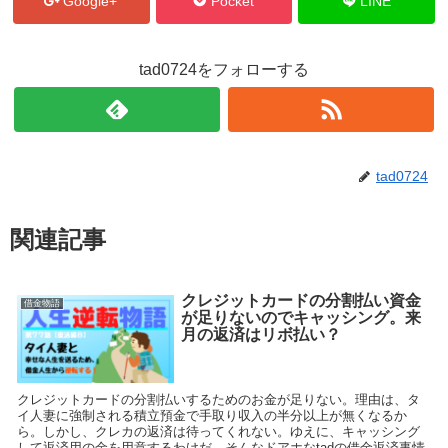
Google+
Pocket
LINE
tad0724をフォローする
tad0724
関連記事
クレジットカードの分割払い資金
借金物語
が足りないのでキャッシング。来
月の返済はリボ払い？
クレジットカードの分割払いするためのお金が足りない。理由は、タ
イ人妻に強制される積立預金で手取り収入の半分以上が無くなるか
ら。しかし、クレカの返済は待ってくれない。ゆえに、キャッシング
して返済用の金を用意するわけだ。そんなドアホなtadの借金返済事情