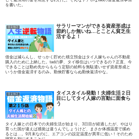
を書いた。
サラリーマンができる資産形成は
借金物語
節約しか無いね…とことん貧乏生
活するよ！
借金は減らんし、せっかく貯めた積立預金はタイ人嫁ちゃんの不動産
購入のために上納した。tadの夢、タイ移住はいつできるの？正直、今
できることは勤め先からもらう定額の給料を無駄遣いせず資産形成と
いうか借金返済するのみ。勤倹貯蓄ならぬ勤倹返済やな。
タイスタイル発動！夫婦生活２日
借金物語
目にしてタイ人嫁の言動に面食ら
う
タイ人嫁との日本での夫婦生活が始まり、3日目が経過したが、やはり
育った国が違えば感覚は違うんでしょうけど、まさか体感温度で揉め
るとは…。9月末なのに、エアコンの設定温度が異常に低い！そのため
寝室を別にすることに。