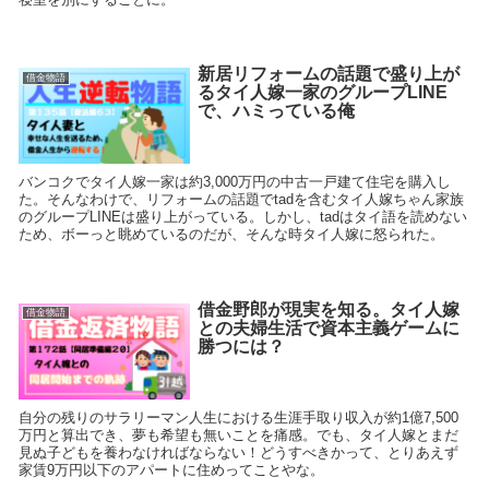
新居リフォームの話題で盛り上が
借金物語
るタイ人嫁一家のグループLINE
で、ハミっている俺
バンコクでタイ人嫁一家は約3,000万円の中古一戸建て住宅を購入し
た。そんなわけで、リフォームの話題でtadを含むタイ人嫁ちゃん家族
のグループLINEは盛り上がっている。しかし、tadはタイ語を読めない
ため、ボーっと眺めているのだが、そんな時タイ人嫁に怒られた。
借金野郎が現実を知る。タイ人嫁
借金物語
との夫婦生活で資本主義ゲームに
勝つには？
自分の残りのサラリーマン人生における生涯手取り収入が約1億7,500
万円と算出でき、夢も希望も無いことを痛感。でも、タイ人嫁とまだ
見ぬ子どもを養わなければならない！どうすべきかって、とりあえず
家賃9万円以下のアパートに住めってことやな。