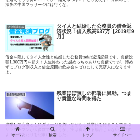
深夜の中国マッサージには行くな。
タイ人と結婚した公務員の借金返
借金返済記録
済状況！借入残高637万【2019年9
月】
借金を隠してタイ人女性と結婚した公務員tadの返済記録です。負債総
額1,300万円を超え！人生終わった感めっちゃありな負債ですが、諦め
ずにブログ副収入と借金原因の飲み会をゼロにして完済人になります
よ。
残業ほぼ無しの部署に異動。つま
借金返済記録
り貴重な時間を得た
残業して心身ともにダメージを負いながらも残業代を得ることで喜ぶ
サラリーマンが大多数でしょうが、実は喜んでる場合じゃないんです
よ！そのあたりを記事にしました。
ホーム
検索
トップ
サイドバー