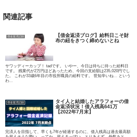
関連記事
【借金返済ブログ】給料日こそ財
借金返済記録
布の紐をきつく締めないとね
サワッディーカップ！ tadです。 いやー、今日は待ちに待った給料日
です。 残業代が2万円ほどあったため、今回の支給額は235,020円でし
た。 これが33歳6年目の市役所職員の給料です。 世知辛いね… という
わ...
タイ人と結婚したアラフォーの借
借金返済記録
金返済状況！借入残高641万
【2022年7月末】
完済人を目指して、早くも7年が経過するのに、借入残高は過去最高額
を超えそうな勢い…ってか、超えるっぽい。とりあえず、外飲みと、