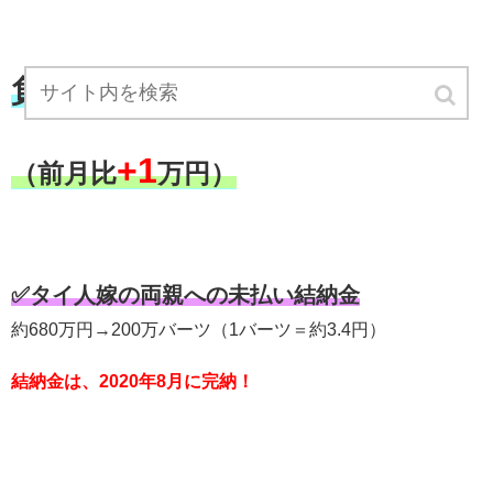
負債総額592万円
※前月591万円
+1
（前月比
万円）
✅タイ人嫁の両親への未払い結納金
約680万円→200万バーツ（1バーツ＝約3.4円）
結納金は、2020年8月に完納！