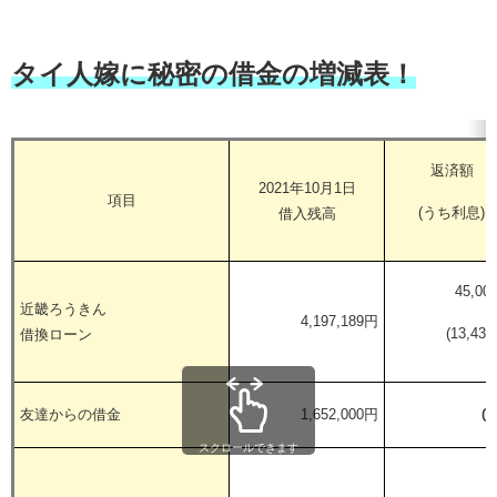
タイ人嫁に秘密の借金の増減表！
返済額
2021年10月1日
項目
(うち利息)
借入残高
45,00
近畿ろうきん
4,197,189円
(13,43
借換ローン
0
友達からの借金
1,652,000円
スクロールできます