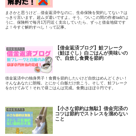
まさかと思うけど…借金返済中なのに、生命保険を契約してない？は
っきり言います。超ムダ遣いですよ。そう、ついこの間の作者tadのよ
うに、保険料で毎月1万円近く支出していたら、ずっと借金地獄です
よ！今すぐ解約すべし！って記事。
【借金返済ブログ】鮭フレーク
借金返済方法
（鮭ほぐし）白ごはんが美味いの
で、自炊し食費を節約
借金返済中の独身男子！食費を節約したいけど自炊はめんどくさい！
そんなあなたに朗報。とにかく白飯だけ炊こう。そして、鮭フレーク
をかけてみて！それで昼ごはんは完成。食費はほぼ０円です。
【小さな節約は無駄】借金完済の
借金返済方法
コツは節約でストレスを溜めない
こと