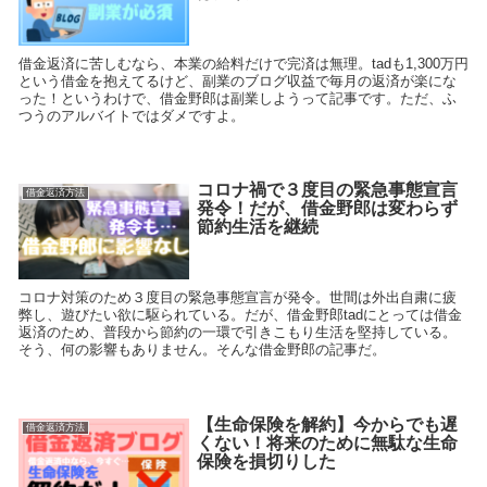
借金返済に苦しむなら、本業の給料だけで完済は無理。tadも1,300万円
という借金を抱えてるけど、副業のブログ収益で毎月の返済が楽にな
った！というわけで、借金野郎は副業しようって記事です。ただ、ふ
つうのアルバイトではダメですよ。
コロナ禍で３度目の緊急事態宣言
借金返済方法
発令！だが、借金野郎は変わらず
節約生活を継続
コロナ対策のため３度目の緊急事態宣言が発令。世間は外出自粛に疲
弊し、遊びたい欲に駆られている。だが、借金野郎tadにとっては借金
返済のため、普段から節約の一環で引きこもり生活を堅持している。
そう、何の影響もありません。そんな借金野郎の記事だ。
【生命保険を解約】今からでも遅
借金返済方法
くない！将来のために無駄な生命
保険を損切りした