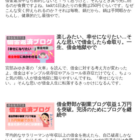
借金返済中なら節約しないと！って思うけど、そんなとき真っ先に削
るのが食費ですよね。tadの1日あたりの食費は250円ぐらいです。なぜ
こんな安く抑えられるのか？それは毎晩、鍋だから。鍋は手間暇かか
らんし、健康的だし最強やで。
楽しみたい、幸せになりたい…そ
借金返済方法
んな思いで借金したら命取り。一
生、借金地獄やで
宮部みゆき著の『火車』を読んで、借金に対する考え方が変わった
よ。借金はギャンブル依存症やアルコール依存症だけでなく、ちょっ
と気の弱い人が借金地獄に陥りやすいんですね。『幸せになりた
い。』そんな思いが借金人生に転落するきっかけになるんです。
借金野郎が副業ブログ収益１万円
借金返済方法
を突破。完済のためにブログを継
続中
平均的なサラリーマンが年収以上の借金を抱えたら、自己破産しかな