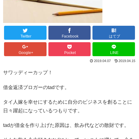
Twitter
Facebook
はてブ
Google+
Pocket
LINE
2019.04.07
2019.04.15
サワッディーカップ！
借金返済ブロガーのtadです。
タイ人嫁を幸せにするために自分のビジネスを創ることに
日々躍起になっているつもりです。
tadが借金を作り上げた原因は、飲み代などの散財です。