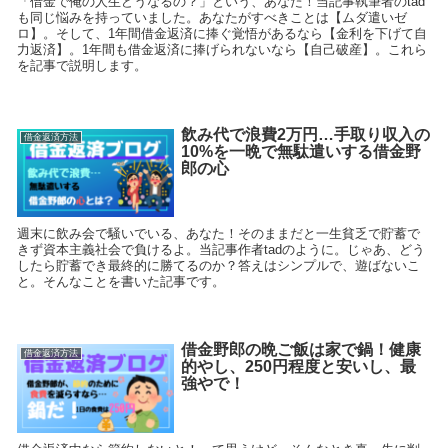
「借金で俺の人生どうなるの？」という、あなた！当記事執筆者のtad
も同じ悩みを持っていました。あなたがすべきことは【ムダ遣いゼ
ロ】。そして、1年間借金返済に捧ぐ覚悟があるなら【金利を下げて自
力返済】。1年間も借金返済に捧げられないなら【自己破産】。これら
を記事で説明します。
飲み代で浪費2万円…手取り収入の
借金返済方法
10%を一晩で無駄遣いする借金野
郎の心
週末に飲み会で騒いでいる、あなた！そのままだと一生貧乏で貯蓄で
きず資本主義社会で負けるよ。当記事作者tadのように。じゃあ、どう
したら貯蓄でき最終的に勝てるのか？答えはシンプルで、遊ばないこ
と。そんなことを書いた記事です。
借金野郎の晩ご飯は家で鍋！健康
借金返済方法
的やし、250円程度と安いし、最
強やで！