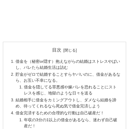
目次
借金を（秘密or隠す）抱えながらの結婚はストレスやばい
し、バレたら結婚生活は詰む
貯金がゼロで結婚することすらヤバいのに、借金があるな
ら、お互い不幸になる。
借金を隠してる罪悪感や嫁バレを恐れることにスト
レスを感じ、地獄のような日々を送る
結婚相手に借金をカミングアウトし、ダメなら結婚を諦
め、待ってくれるなら死ぬ気で借金完済しよう
借金完済するための合理的な行動は自己破産だ！
年収の3分の1以上の借金があるなら、迷わず自己破
産だ！