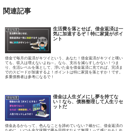
関連記事
生活費を落とせば、借金返済は一
借金知識
気に加速するぞ！特に家賃がポイ
ント
借金で毎月の返済がキツイという、あなた！借金返済がキツイと嘆い
ても、収入は増えないよね～。なら、支出を減らすしかない！つま
り、生活レベルを落として、浮いた金を借金返済に充てれば、完済ま
でのスピードが加速するよ！ポイントは特に家賃を落とすか！です。
多重債務者は参考になるで！
借金は人生ダメにし夢を持てな
借金知識
い！なら、債務整理して人生リセ
ットだ
借金あるからって、色んなことを諦めていない？確かに、借金返済の
ために、いつも金欠状態で夢を目指すなんて無理！って感じかもしれ