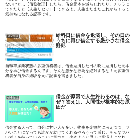
ないけど…【債務整理】したら、借金元本を減らせれたり、チャラに
できたりと【人生リセット】できるよ。人生まだまだこれから！って
気持ちになれる記事です。
給料日に借金を返済し、その日の
借金知識
うちに再び借金する愚かさな借金
野郎
自転車操業状態の多重債務者は、借金返済した日の晩に返済した元本
分を再び借金するんです。そんな愚かな行為を絶対するな！元多重債
務者が自身の経験を元に記事を書きました。
借金が原因で人生終わるのは、な
借金知識
ぜ？答えは、人間性が根本的な原
因だ
借金する人って、自分に甘い人が多い。物事を楽観的に考えつつ、ヤ
バいことになっても誰かが助けてくれるやろうって感じ。そんなヤバ
い考えを持っていることに気づき、改めようと思えば完済人になれ