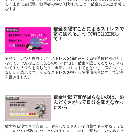
る！まさに当記事、執筆者のtadが経験したこと！借金ある人は参考に
なるよ～
借金を隠すことによるストレスで
借金知識
常に疲れる。うつ病には注意し
て！
借金で、いつも疲れていてストレスを溜め込んでる多重債務者の方！
なんで、そんなことになるのか？それは、借金を隠してるからじゃな
いですか？借金を隠したら、返済にコミットできないし、借金バレし
ないかと恐れます。そんなストレスを抱える多重債務者に向けて記事
を書きました。
借金地獄で首が回らないのは、め
借金知識
んどくさがって自分を変えなかっ
たから
欲求を我慢できず浪費し、借金してませんか？浪費で借金するような
ら、あなたは変わらないといけません。しかし、変わることをめんど