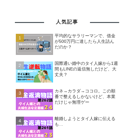
人気記事
平均的なサラリーマンで、借金
が500万円に達したら人生詰ん
だのか？
国際通い婚中のタイ人嫁から1週
間もLINEの返信無しだけど、大
丈夫？
カネ→カラダ→ココロ。この順
番で整えるしかないけど、本業
だけじゃ無理ゲー
離婚しようとタイ人嫁に伝える
も…