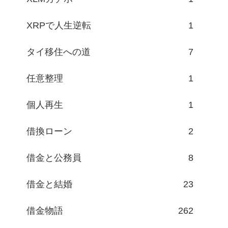
XRPで人生逆転
1
タイ移住への道
7
任意整理
1
個人再生
1
借換ローン
2
借金と公務員
8
借金と結婚
23
借金物語
262