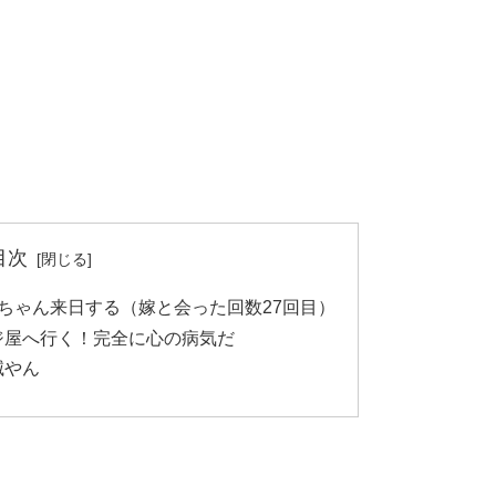
目次
ちゃん来日する（嫁と会った回数27回目）
ジ屋へ行く！完全に心の病気だ
滅やん