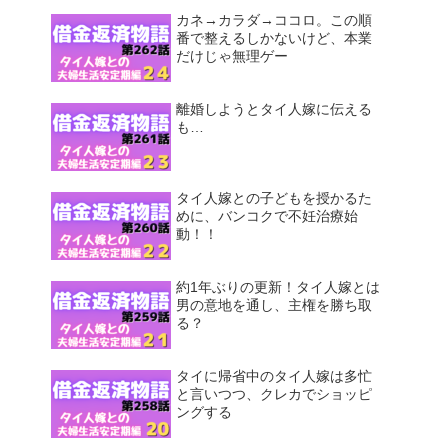
カネ→カラダ→ココロ。この順
番で整えるしかないけど、本業
だけじゃ無理ゲー
離婚しようとタイ人嫁に伝える
も…
タイ人嫁との子どもを授かるた
めに、バンコクで不妊治療始
動！！
約1年ぶりの更新！タイ人嫁とは
男の意地を通し、主権を勝ち取
る？
タイに帰省中のタイ人嫁は多忙
と言いつつ、クレカでショッピ
ングする