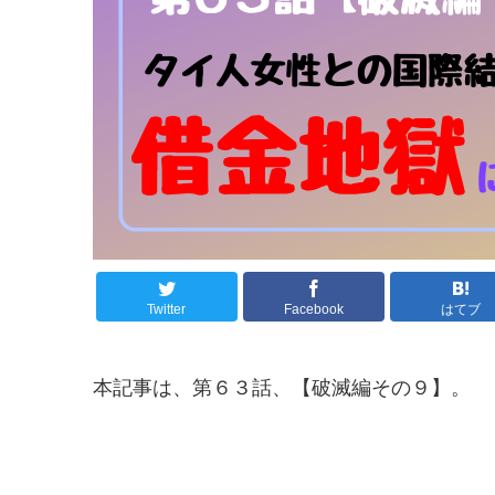
Twitter
Facebook
はてブ
本記事は、第６３話、【破滅編その９】。