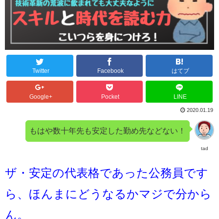
Twitter
Facebook
はてブ
Google+
Pocket
LINE
2020.01.19
もはや数十年先も安定した勤め先などない！
tad
ザ・安定の代表格であった公務員です
ら、ほんまにどうなるかマジで分から
ん。