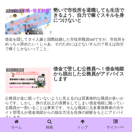
勢いで市役所を退職しても生活で
借金と公務員
きるよう、自力で稼ぐスキルを身
につけないと
借金を隠してタイ人嫁と国際結婚した市役所職員tadですが、市役所を
めっちゃ辞めたい！じゃあ、そのためにはどないすんの？答えは自分
で稼ぐしかないってこと。
借金で苦しむ公務員へ！借金地獄
借金と公務員
から脱出した公務員がアドバイス
します
公務員が金に困っていないように見えるのは質素倹約な職員が多いか
らです。しかし、身の丈以上の浪費をしてしまい借金地獄に陥ってい
る職員が一部いることは事実です。そんな職員に元多重債務者の当サ
イト管理人が借金地獄からの脱出方法を自身の経験をもとにアドバイ
スします。
ホーム
検索
トップ
サイドバー